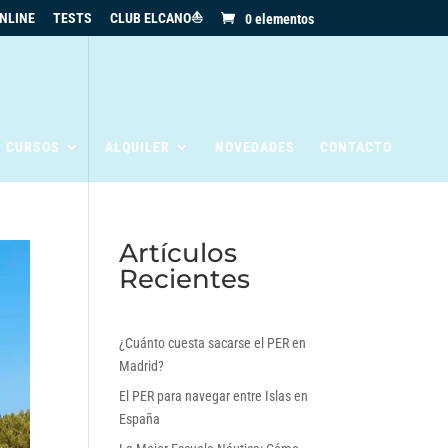
NLINE
TESTS
CLUB ELCANO⛵
0 elementos
S CURSOS
ALQUILER
NOVEDADES
CONTACTO
Artículos
Recientes
¿Cuánto cuesta sacarse el PER en
Madrid?
El PER para navegar entre Islas en
España