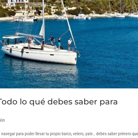
 Todo lo qué debes saber para
ión
 navegar para poder llevar tu propio barco, velero, yate… debes saber primero qu