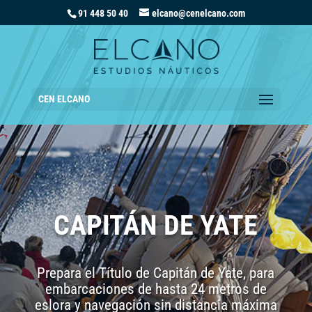
91 448 50 40
elcano@cenelcano.com
CEN ELCANO
CAPITÁN DE YATE
Prepara el Título de Capitán de Yate, para
embarcaciones de hasta 24 metros de
eslora y navegación sin distancia máxima