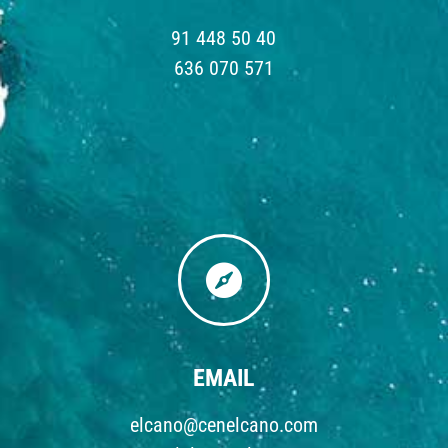
91 448 50 40
636 070 571

EMAIL
elcano@cenelcano.com