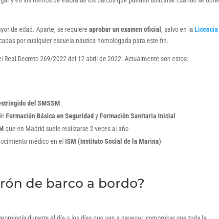
gar y en los metros de eslora de los barcos que pueden utilizarse cuando se obti
or de edad. Aparte, se requiere
aprobar un examen oficial
, salvo en la
Licencia
icadas por cualquier escuela náutica homologada para este fin.
el Real Decreto 269/2022 del 12 abril de 2022. Actualmente son estos:
estringido del SMSSM
.
 de
Formación Básica en Seguridad
y
Formación Sanitaria Inicial
MM
que en Madrid suele realizarse 2 veces al año
nocimiento médico en el
ISM
(Instituto Social de la Marina)
rón de barco a bordo?
teorología durante el día o los días que van a navegar, comprobar que toda la