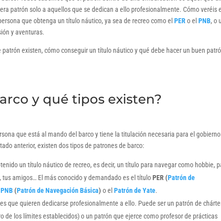
dera patrón solo a aquellos que se dedican a ello profesionalmente. Cómo veréis 
persona que obtenga un título náutico, ya sea de recreo como el
PER
o el
PNB
, o 
rsión y aventuras.
e patrón existen, cómo conseguir un título náutico y qué debe hacer un buen patr
arco y qué tipos existen?
sona que está al mando del barco y tiene la titulación necesaria para el gobierno
o anterior, existen dos tipos de patrones de barco:
enido un título náutico de recreo, es decir, un título para navegar como hobbie, 
ilia, tus amigos… El más conocido y demandado es el título
PER (
Patrón de
l
PNB
(
Patrón de Navegación Básica
)
o el
Patrón de Yate
.
ones que quieren dedicarse profesionalmente a ello. Puede ser un patrón de chárte
ro de los límites establecidos) o un patrón que ejerce como profesor de prácticas