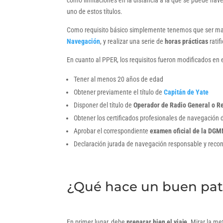
como limitaciones en la distancia a la que se puede nave
uno de estos títulos.
Como requisito básico simplemente tenemos que ser may
Navegación
, y realizar una serie de
horas prácticas
ratif
En cuanto al PPER, los requisitos fueron modificados en 
Tener al menos 20 años de edad
Obtener previamente el título de
Capitán de Yate
Disponer del título de
Operador de Radio General o R
Obtener los certificados profesionales de navegación
Aprobar el correspondiente
examen oficial de la DG
Declaración jurada de navegación responsable y reco
¿Qué hace un buen pat
En primer lugar, debe
preparar bien el viaje
. Mirar la me