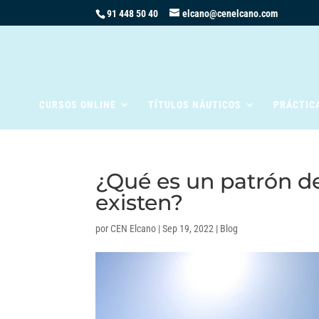
91 448 50 40
elcano@cenelcano.com
CURSOS ONLINE
TÍTULOS NÁUTICOS
PRÁCTIC
¿Qué es un patrón de
existen?
por
CEN Elcano
|
Sep 19, 2022
|
Blog