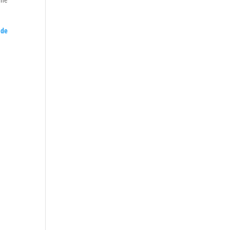
ene
 de