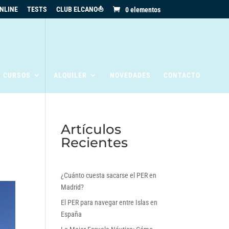
NLINE
TESTS
CLUB ELCANO⛵
0 elementos
S CURSOS
ALQUILER
NOVEDADES
CONTACTO
Artículos
Recientes
¿Cuánto cuesta sacarse el PER en
Madrid?
El PER para navegar entre Islas en
España