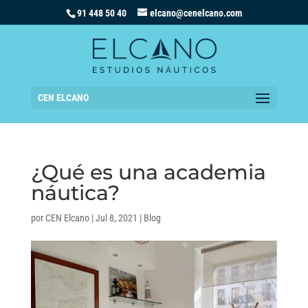
91 448 50 40
elcano@cenelcano.com
CEN ELCANO
¿Qué es una academia
náutica?
por
CEN Elcano
|
Jul 8, 2021
|
Blog