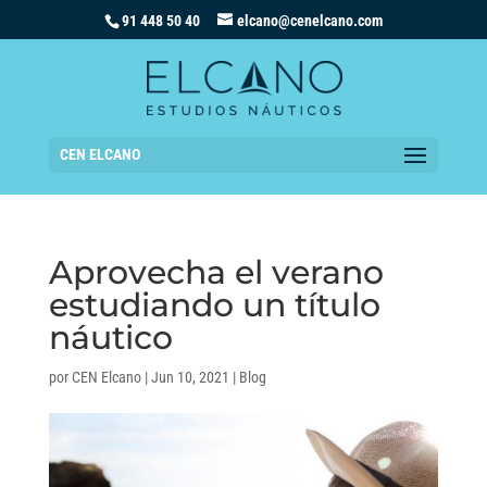
91 448 50 40
elcano@cenelcano.com
CEN ELCANO
Aprovecha el verano
estudiando un título
náutico
por
CEN Elcano
|
Jun 10, 2021
|
Blog