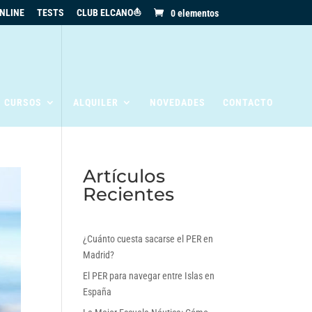
NLINE
TESTS
CLUB ELCANO⛵
0 elementos
S CURSOS
ALQUILER
NOVEDADES
CONTACTO
Artículos
Recientes
¿Cuánto cuesta sacarse el PER en
Madrid?
El PER para navegar entre Islas en
España