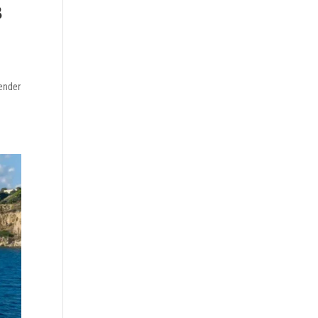
B
render