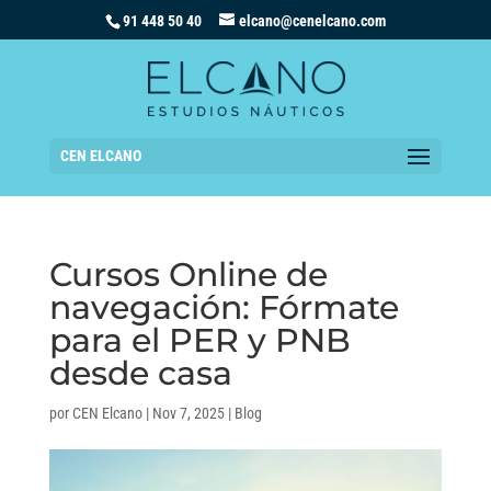
91 448 50 40
elcano@cenelcano.com
CEN ELCANO
Cursos Online de
navegación: Fórmate
para el PER y PNB
desde casa
por
CEN Elcano
|
Nov 7, 2025
|
Blog