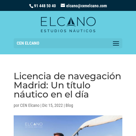
91 448 50 40
elcano@cenelcano.com
CEN ELCANO
Licencia de navegación
Madrid: Un título
náutico en el día
por
CEN Elcano
|
Dic 15, 2022
|
Blog