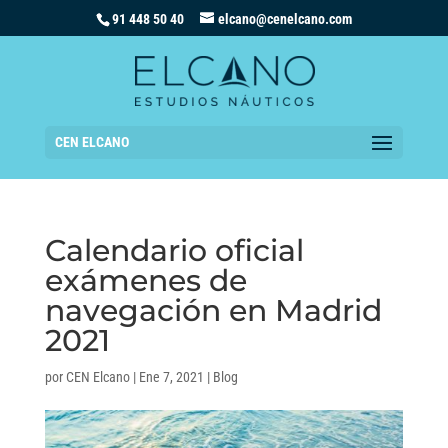
91 448 50 40
elcano@cenelcano.com
CEN ELCANO
Calendario oficial
exámenes de
navegación en Madrid
2021
por
CEN Elcano
|
Ene 7, 2021
|
Blog