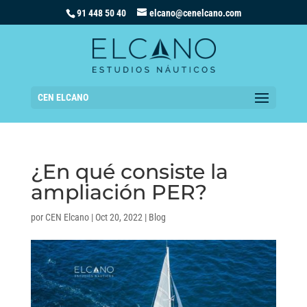
91 448 50 40
elcano@cenelcano.com
CEN ELCANO
¿En qué consiste la
ampliación PER?
por
CEN Elcano
|
Oct 20, 2022
|
Blog