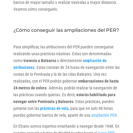
barcos de mayor tamaño o realizar travesías a mayor distancia.
Veamos cómo conseguirlo.
¿Cómo conseguir las ampliaciones del PER?
Para simplificar, las atribuciones del PER pueden conseguirse
realizando unas prácticas náuticas. Estas son denominadas
como
travesía a Baleares
o directamente
ampliación de
atribuciones
. Estas constan de 24 horas de navegación entre las
costas de la Península y la de las Islas Baleares. Una vez
realizadas, con el PER podrás gobernar
embarcaciones de hasta
24 metros de eslora
. Además, podrás realizar la navegación de
las prácticas cuando quieras. Es decir,
estarás habilitado para
navegar entre Península y Baleares
. Estas prácticas, pueden
juntarse con las
prácticas de vela
, para que en solo 48 horas
puedas gobernar barcos de vela, aparte de esa
ampliación PER
.
En Elcano somos expertos enseñando a navegar desde 1948. En
nuestra escuela náutica de Madrid puedes hacer el
curso PER