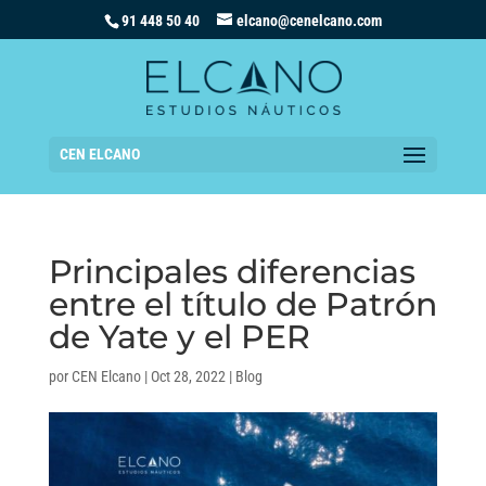
91 448 50 40
elcano@cenelcano.com
CEN ELCANO
Principales diferencias
entre el título de Patrón
de Yate y el PER
por
CEN Elcano
|
Oct 28, 2022
|
Blog