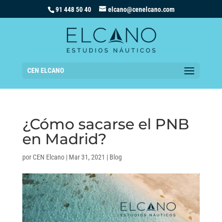
91 448 50 40
elcano@cenelcano.com
CEN ELCANO
¿Cómo sacarse el PNB
en Madrid?
por
CEN Elcano
|
Mar 31, 2021
|
Blog