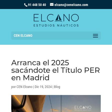
91 448 50 40
elcano@cenelcano.com
CEN ELCANO
Arranca el 2025
sacándote el Título PER
en Madrid
por
CEN Elcano
|
Dic 19, 2024
|
Blog