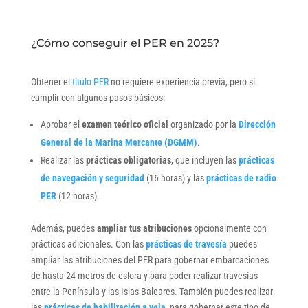
¿Cómo conseguir el PER en 2025?
Obtener el
título PER
no requiere experiencia previa, pero sí
cumplir con algunos pasos básicos:
Aprobar el
examen teórico oficial
organizado por la
Dirección
General de la Marina Mercante (DGMM)
.
Realizar las
prácticas obligatorias
, que incluyen las
prácticas
de navegación y seguridad
(16 horas) y las
prácticas de radio
PER
(12 horas).
Además, puedes
ampliar tus atribuciones
opcionalmente con
prácticas adicionales. Con las
prácticas de travesía
puedes
ampliar las atribuciones del PER para gobernar embarcaciones
de hasta 24 metros de eslora y para poder realizar travesías
entre la Península y las Islas Baleares. También puedes realizar
las
prácticas de habilitación a vela
, para gobernar este tipo de