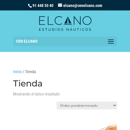
91 448 50 40
elcano@cenelcano.com
CEN ELCANO
Inicio
/ Tienda
Tienda
Mostrando el único resultado