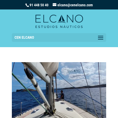
91 448 50 40
elcano@cenelcano.com
CEN ELCANO