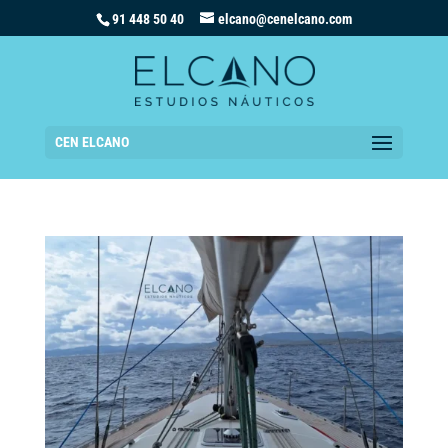
91 448 50 40
elcano@cenelcano.com
CEN ELCANO