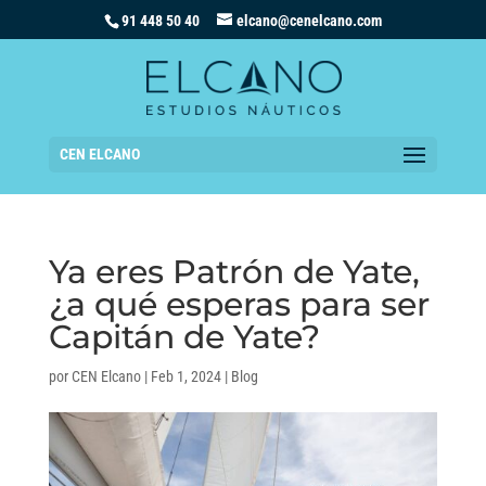
91 448 50 40
elcano@cenelcano.com
CEN ELCANO
Ya eres Patrón de Yate,
¿a qué esperas para ser
Capitán de Yate?
por
CEN Elcano
|
Feb 1, 2024
|
Blog