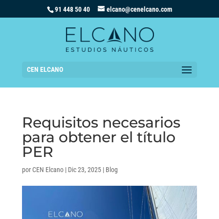
91 448 50 40
elcano@cenelcano.com
CEN ELCANO
Requisitos necesarios
para obtener el título
PER
por
CEN Elcano
|
Dic 23, 2025
|
Blog