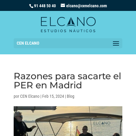
91 448 50 40
elcano@cenelcano.com
CEN ELCANO
Razones para sacarte el
PER en Madrid
por
CEN Elcano
|
Feb 15, 2024
|
Blog