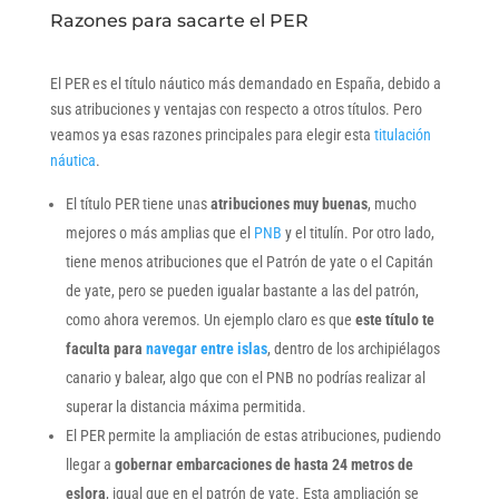
Razones para sacarte el PER
El PER es el título náutico más demandado en España, debido a
sus atribuciones y ventajas con respecto a otros títulos. Pero
veamos ya esas razones principales para elegir esta
titulación
náutica
.
El título PER tiene unas
atribuciones muy buenas
, mucho
mejores o más amplias que el
PNB
y el titulín. Por otro lado,
tiene menos atribuciones que el Patrón de yate o el Capitán
de yate, pero se pueden igualar bastante a las del patrón,
como ahora veremos. Un ejemplo claro es que
este título te
faculta para
navegar entre islas
, dentro de los archipiélagos
canario y balear, algo que con el PNB no podrías realizar al
superar la distancia máxima permitida.
El PER permite la ampliación de estas atribuciones, pudiendo
llegar a
gobernar embarcaciones de hasta 24 metros de
eslora
, igual que en el patrón de yate. Esta ampliación se