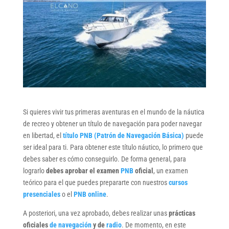
Si quieres vivir tus primeras aventuras en el mundo de la náutica
de recreo y obtener un título de navegación para poder navegar
en libertad, el
título PNB (Patrón de Navegación Básica)
puede
ser ideal para ti. Para obtener este título náutico, lo primero que
debes saber es cómo conseguirlo. De forma general, para
lograrlo
debes aprobar el examen
PNB
oficial
, un examen
teórico para el que puedes prepararte con nuestros
cursos
presenciales
o el
PNB online
.
A posteriori, una vez aprobado, debes realizar unas
prácticas
oficiales
de navegación
y de
radio
. De momento, en este