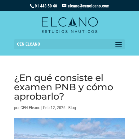
91 448 50 40
elcano@cenelcano.com
CEN ELCANO
¿En qué consiste el
examen PNB y cómo
aprobarlo?
por
CEN Elcano
|
Feb 12, 2026
|
Blog