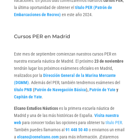
vacaciones. En pocos días comenzaremos nuestros
cursos PER
,
la última oportunidad de obtener el
título PER (Patrón de
Embarcaciones de Recreo)
en este año 2024.
Cursos PER en Madrid
Este mes de septiembre comienzan nuestros cursos PER en
nuestra escuela náutica de Madrid. El próximo
23 de noviembre
tendrán lugar los próximos exámenes oficiales en Madrid,
realizados por la
Dirección General de la Marina Mercante
(DGMM)
. Además del PER, también tendremos exámenes del
título PNB
(
Patrón de Navegación Básica
),
Patrón de Yate
y
Capitán de Yate
.
Elcano Estudios Náuticos
es la primera escuela náutica de
Madrid y una de las más históricas de España.
Visita nuestra
web
para conocer todas las opciones para obtener tu
título PER
.
También puedes llamarnos al
91 448 50 40
o enviarnos un email
a
elcano@cenelcano.com
para más información. ¡Estaremos