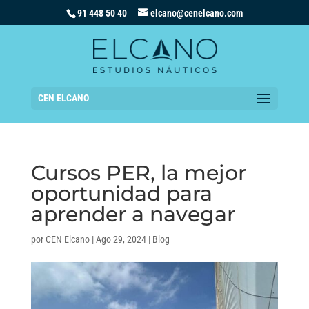
91 448 50 40
elcano@cenelcano.com
CEN ELCANO
Cursos PER, la mejor
oportunidad para
aprender a navegar
por
CEN Elcano
|
Ago 29, 2024
|
Blog