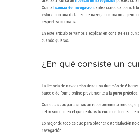
Gracias al
curso de
licencia de navegación
puedes obtene
Con la
licencia de navegación
, antes conocida como
tit
eslora
, con una distancia de navegación máxima permit
respectiva normativa.
En este artículo te vamos a explicar en consiste ese curs
cuando quieras.
¿En qué consiste un cu
La licencia de navegación tiene una duración de 6 horas 
barco o de forma online previamente a la
parte práctica
Con estas dos partes más un reconocimiento médico, el
del mismo día en el que realizas tu curso de licencia de
Lo mejor de todo es que para obtener esta titulación no e
navegación.