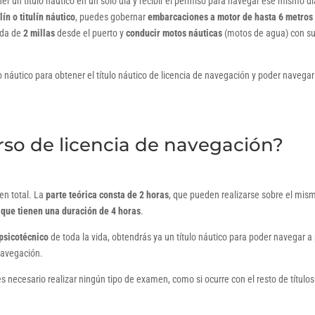
r un título náutico en un solo día y recibir el permiso para navegar ese mismo dí
ulín o titulín náutico
, puedes gobernar
embarcaciones a motor de hasta 6 metros
ida de
2 millas
desde el puerto y
conducir motos náuticas
(motos de agua) con s
o náutico para obtener el título náutico de licencia de navegación y poder navegar
rso de licencia de navegación?
en total. La
parte teórica consta de 2 horas
, que pueden realizarse sobre el mis
, que tienen una duración de 4 horas
.
psicotécnico
de toda la vida, obtendrás ya un título náutico para poder navegar a 
 navegación.
s necesario realizar ningún tipo de examen, como si ocurre con el resto de títulos