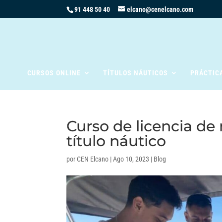
91 448 50 40
elcano@cenelcano.com
CURSOS ONLINE
TÍTULOS NÁUTICOS
PRÁCTIC
Curso de licencia de
título náutico
por
CEN Elcano
|
Ago 10, 2023
|
Blog