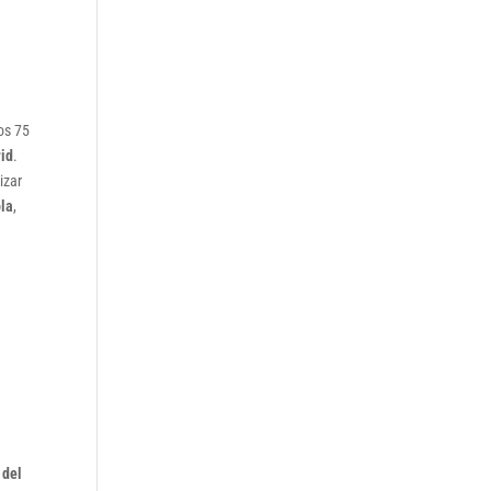
os 75
id
.
izar
ola
,
 del