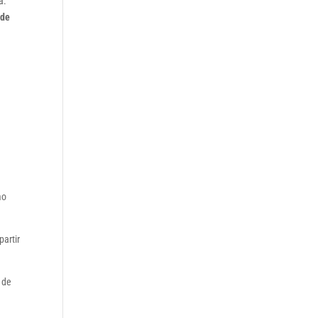
a.
 de
u
mo
partir
 de