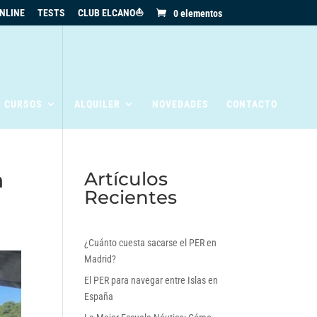
NLINE
TESTS
CLUB ELCANO⛵
0 elementos
S CURSOS
ALQUILER
NOVEDADES
CONTACTO
n
Artículos
Recientes
¿Cuánto cuesta sacarse el PER en
Madrid?
El PER para navegar entre Islas en
España