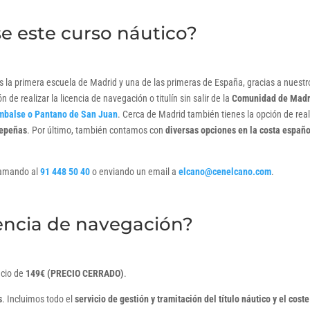
e este curso náutico?
s la primera escuela de Madrid y una de las primeras de España, gracias a nuestr
 de realizar la licencia de navegación o titulín sin salir de la
Comunidad de Madr
mbalse o Pantano de San Juan
. Cerca de Madrid también tienes la opción de real
repeñas
. Por último, también contamos con
diversas opciones en la costa españ
llamando al
91 448 50 40
o enviando un email a
elcano@cenelcano.com
.
encia de navegación?
ecio de
149€ (PRECIO CERRADO)
.
s
. Incluimos todo el
servicio de gestión y tramitación del título náutico y el coste