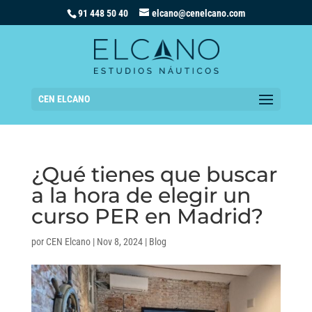
91 448 50 40
elcano@cenelcano.com
CEN ELCANO
¿Qué tienes que buscar
a la hora de elegir un
curso PER en Madrid?
por
CEN Elcano
|
Nov 8, 2024
|
Blog